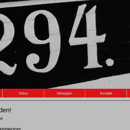
Video
Mitsegeln
Kontakt
den!
dt
angeoog