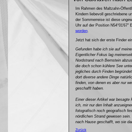
Im Rahmen des Maltzahn-Öffentl
Kindern liebevoll geschriebene u
der Sommerreise ist diese ungew
Uhr auf der Position N54°01'67'' 
worden
.
Jetzt hat sich der erste Finder e
Gefunden habe ich sie auf meine
Eigentlicher Fokus lag meinerse
Nordstrand nach Bernstein abzu
die doch schon kühlere See unter
jegliches durch Finden begründet
dort diverse andere Dinge natürl
finden, von denen es aber nur 
geschafft haben.
Einer dieser Artikel war besagt
ich, mir nur den Inhalt anzueign
fotografisch noch geografisch f
nördlichen Strand gewesen sein. 
nach Hause geschafft, wo sie dan
Zurück