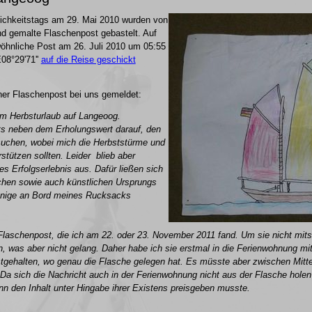
ichkeitstags am 29. Mai 2010 wurden von
nd gemalte Flaschenpost gebastelt. Auf
öhnliche Post am 26. Juli 2010 um 05:55
E08°29'71''
auf die Reise geschickt
iner Flaschenpost bei uns gemeldet:
m Herbsturlaub auf Langeoog.
its neben dem Erholungswert darauf, den
suchen, wobei mich die Herbststürme und
stützen sollten. Leider blieb aber
es Erfolgserlebnis aus. Dafür ließen sich
ichen sowie auch künstlichen Ursprungs
wenige an Bord meines Rucksacks
e Flaschenpost, die ich am 22. oder 23. November 2011 fand. Um sie nicht mi
en, was aber nicht gelang. Daher habe ich sie erstmal in die Ferienwohnung 
estgehalten, wo genau die Flasche gelegen hat. Es müsste aber zwischen Mitt
Da sich die Nachricht auch in der Ferienwohnung nicht aus der Flasche holen l
n den Inhalt unter Hingabe ihrer Existens preisgeben musste.