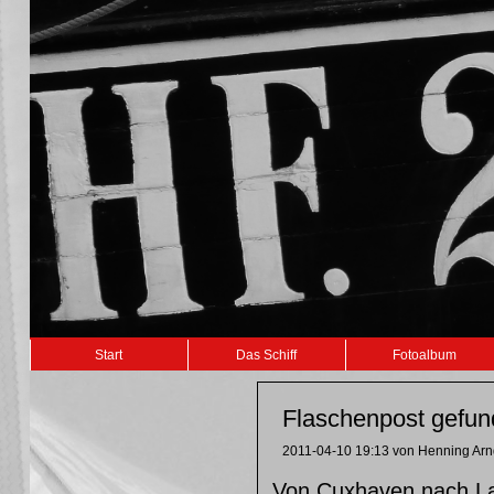
Navigation
Start
Das Schiff
Fotoalbum
überspringen
Flaschenpost gefun
2011-04-10 19:13
von Henning Arn
Von Cuxhaven nach L