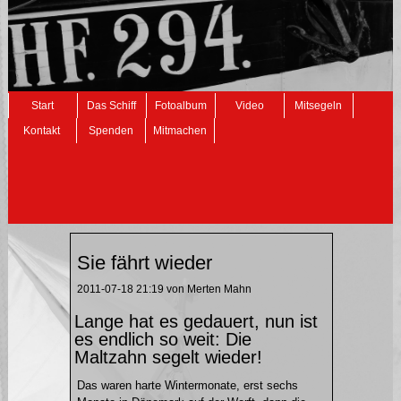
Navigation
Start
Das Schiff
Fotoalbum
Video
Mitsegeln
überspringen
Kontakt
Spenden
Mitmachen
Sie fährt wieder
2011-07-18 21:19
von Merten Mahn
Lange hat es gedauert, nun ist
es endlich so weit: Die
Maltzahn segelt wieder!
Das waren harte Wintermonate, erst sechs