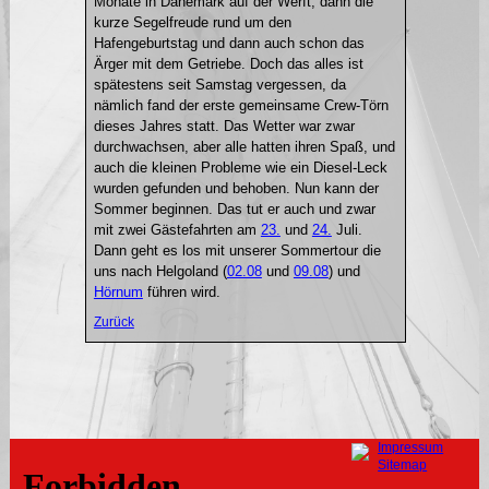
Monate in Dänemark auf der Werft, dann die
kurze Segelfreude rund um den
Hafengeburtstag und dann auch schon das
Ärger mit dem Getriebe. Doch das alles ist
spätestens seit Samstag vergessen, da
nämlich fand der erste gemeinsame Crew-Törn
dieses Jahres statt. Das Wetter war zwar
durchwachsen, aber alle hatten ihren Spaß, und
auch die kleinen Probleme wie ein Diesel-Leck
wurden gefunden und behoben. Nun kann der
Sommer beginnen. Das tut er auch und zwar
mit zwei Gästefahrten am
23.
und
24.
Juli.
Dann geht es los mit unserer Sommertour die
uns nach Helgoland (
02.08
und
09.08
) und
Hörnum
führen wird.
Zurück
Navigation
Impressum
überspringen
Sitemap