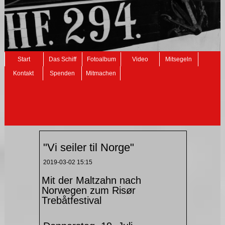
Navigation
Start
Das Schiff
Fotoalbum
Video
Mitsegeln
überspringen
Kontakt
Spenden
Mitmachen
"Vi seiler til Norge"
2019-03-02 15:15
Mit der Maltzahn nach
Norwegen zum Risør
Trebåtfestival