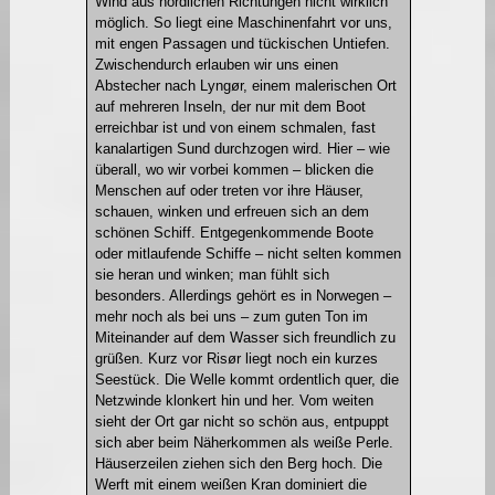
Wind aus nördlichen Richtungen nicht wirklich
möglich. So liegt eine Maschinenfahrt vor uns,
mit engen Passagen und tückischen Untiefen.
Zwischendurch erlauben wir uns einen
Abstecher nach Lyngør, einem malerischen Ort
auf mehreren Inseln, der nur mit dem Boot
erreichbar ist und von einem schmalen, fast
kanalartigen Sund durchzogen wird. Hier – wie
überall, wo wir vorbei kommen – blicken die
Menschen auf oder treten vor ihre Häuser,
schauen, winken und erfreuen sich an dem
schönen Schiff. Entgegenkommende Boote
oder mitlaufende Schiffe – nicht selten kommen
sie heran und winken; man fühlt sich
besonders. Allerdings gehört es in Norwegen –
mehr noch als bei uns – zum guten Ton im
Miteinander auf dem Wasser sich freundlich zu
grüßen. Kurz vor Risør liegt noch ein kurzes
Seestück. Die Welle kommt ordentlich quer, die
Netzwinde klonkert hin und her. Vom weiten
sieht der Ort gar nicht so schön aus, entpuppt
sich aber beim Näherkommen als weiße Perle.
Häuserzeilen ziehen sich den Berg hoch. Die
Werft mit einem weißen Kran dominiert die