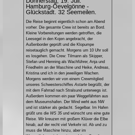
Donnerstag, 19. Juli.
Hamburg-Oevelgönne -
Glückstadt. 32 Seemeilen.
Die Reise beginnt eigentlich schon am Abend
vorher. Die gesamte Crew ist bereits an Bord.
Kleine Vorbereitungen werden getroffen, die
Leesegel in den Kojen angebracht, der
Außenborder geprüft und die Klopumpe
reisetauglich gemacht. Morgens um 10 Uhr soll
es losgehen. Die Crew: Tilmann als Skipper,
Stefan und Henning als Wachführer, Anja und
Friedhelm an der Maschine und Heike, Andreas,
Kristina und ich in den jeweiligen Wachen.
Morgens werden wir von einem Crewmitglied
unseres Schwesterschiffes
Astarte
begrüßt, der
mit dem Fahrrad nach Stralsund unterwegs ist.
Außerdem kommen ein paar Weggefährten aus
dem Museumshafen. Der Wind weht aus NW
und ist stärker als gedacht. Segelbar. Im Hafen
grüßt uns die
WS 35
und wünscht uns eine gute
Reise. Wir kreuzen mit großem Klüver die Elbe
hinab, auf der recht viel Verkehr ist. Ab und zu
muss die Maschine hinzu, aber im