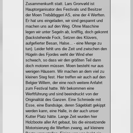
Zusammenkunft statt. Lars Gronvøld ist
Hauptorganisator des Festivals und Besitzer
der Moen Trebåtbggeri AS, eine der 4 Werften.
Er hat uns eingeladen, wir sind gespannt und
machen uns auf den Weg. Ohne Maschine
legen wir unter Segeln ab, knifflig, doch gekonnt
(backstehende Fock, Setzen des Klüvers,
aufgefierter Besan, Halse... - eine Menge zu
tun). Leider fehlt uns die Zeit und zwischen den
Hügeln des Fjordes weht der Wind eher
schwach, so dass wir den größten Teil dann
doch motoren müssen. Moen besteht nur aus
wenigen Häusern. Wir machen an dem viel zu
kleinen Steg fest. Hier treffen wir auch auf den
Belgier Willem, der eine noch weitere Anfahrt
zum Festival hatte. Wir bekommen eine
Werftführung und sind beeindruckt von der
Originalität des Ganzen. Eine Schmiede mit
Esse, eine Bandsäge, deren Sägeblatt gekippt
werden kann, eine Halle, in der auch unser
Kutter Platz hätte. Lange Zeit wurden hier
Holzboote aller Art gebaut, bis die einsetzende
Motorisierung die Werften zwang, auf kleinere