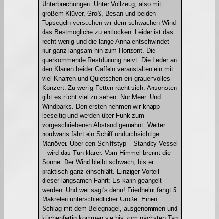
Unterbrechungen. Unter Vollzeug, also mit
großem Klüver, Groß, Besan und beiden
Topsegeln versuchen wir dem schwachen Wind
das Bestmögliche zu entlocken. Leider ist das
recht wenig und die lange Anna entschwindet
nur ganz langsam hin zum Horizont. Die
querkommende Restdünung nervt. Die Leder an
den Klauen beider Gaffeln veranstalten ein mit
viel Knarren und Quietschen ein grauenvolles
Konzert. Zu wenig Fetten rächt sich. Ansonsten
gibt es nicht viel zu sehen. Nur Meer. Und
Windparks. Den ersten nehmen wir knapp
leeseitig und werden über Funk zum
vorgeschriebenen Abstand gemahnt. Weiter
nordwärts fährt ein Schiff undurchsichtige
Manöver. Über den Schiffstyp – Standby Vessel
– wird das Tun klarer. Vom Himmel brennt die
Sonne. Der Wind bleibt schwach, bis er
praktisch ganz einschläft. Einziger Vorteil
dieser langsamen Fahrt: Es kann geangelt
werden. Und wer sagt's denn! Friedhelm fängt 5
Makrelen unterschiedlicher Größe. Einen
Schlag mit dem Belegnagel, ausgenommen und
küchenfertig kommen sie bis zum nächsten Tag