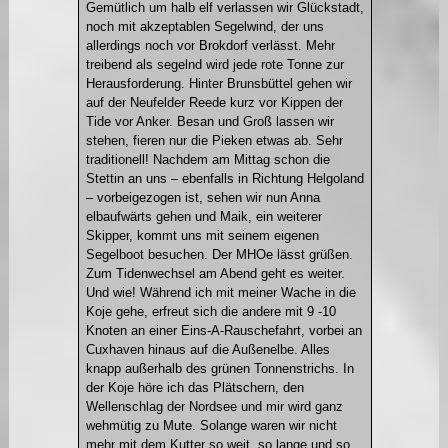
Gemütlich um halb elf verlassen wir Glückstadt,
noch mit akzeptablen Segelwind, der uns
allerdings noch vor Brokdorf verlässt. Mehr
treibend als segelnd wird jede rote Tonne zur
Herausforderung. Hinter Brunsbüttel gehen wir
auf der Neufelder Reede kurz vor Kippen der
Tide vor Anker. Besan und Groß lassen wir
stehen, fieren nur die Pieken etwas ab. Sehr
traditionell! Nachdem am Mittag schon die
Stettin an uns – ebenfalls in Richtung Helgoland
– vorbeigezogen ist, sehen wir nun Anna
elbaufwärts gehen und Maik, ein weiterer
Skipper, kommt uns mit seinem eigenen
Segelboot besuchen. Der MHOe lässt grüßen.
Zum Tidenwechsel am Abend geht es weiter.
Und wie! Während ich mit meiner Wache in die
Koje gehe, erfreut sich die andere mit 9 -10
Knoten an einer Eins-A-Rauschefahrt, vorbei an
Cuxhaven hinaus auf die Außenelbe. Alles
knapp außerhalb des grünen Tonnenstrichs. In
der Koje höre ich das Plätschern, den
Wellenschlag der Nordsee und mir wird ganz
wehmütig zu Mute. Solange waren wir nicht
mehr mit dem Kutter so weit, so lange und so