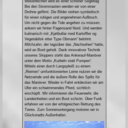
Wesentlichen wird es einer schöner Segeltag.
Bei den Strommasten werden wir von einer
Drohne gefilmt. Die Bilder stehen symbolisch
für einen ruhigen und angenehmen Aufbruch.
Um nicht gegen die Tide angehen zu müssen,
ankern wir hinter Pagensand Nord. Und werden
kulinarisch mit „Kjøtbullar med Kartoffler og
Vegetabilsk etter Type Obmann“ belohnt.
Milchzahn
, der tagsüber das „Nachsehen“ hatte,
wird an Bord geholt. Dank innovativer Technik
unseres Skippers steht das Ankerauf-Manöver
unter dem Motto „Kurbeln statt Pumpen“.
Mittels einer durch Langspleiß zu einem
„Riemen“ umfunktionierten Leine nutzen wir die
Netzwinde und die äußere Rolle des Spills für
das Manöver. Wieder in Fahrt entdecken wir am
Ufer ein schwimmendes Pferd, sichtlich
erschöpft. Wir informieren die Feuerwehr, die
Landeinheiten und ein Boot schickt. Über Funk
erfahren wir von der erfolgreichen Rettung des
Tieres. Zum Sonnenuntergang motoren wir in
Glückstadts Außenhafen.