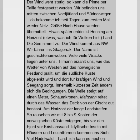
Der Wind weht stetig, so kann die Pinne per
Taille festgesetzt werden. Wir befinden uns
mitten zwischen Nordjütland und Südnorwegen
– da bekomme ich seit Tagen zum ersten Mal
wieder Netz. Grüße Nach Hause werden
übermittelt. Etwas später entdeckt Henning am
Horizont (etwas, was ich für Wolken hielt) Land.
Die See nimmt zu. Der Wind kommt aus NW.
Wir fahren ins Skagerrak. Der Name ist
geschichtenumwoben. Viele viele Wracks
liegen unter uns. Tilmann erzählt uns, wie das
Wetter von Westen auf das norwegische
Festland prallt, um die südliche Küste
abgelenkt wird und dort für kräftigen Wind und
Seegang sorgt. Innerhalb kürzester Zeit ändern
sich die Bedingungen. Die Welle steigt auf
einen Meter, Schaumkronen,
Maltzahn
reitet
durch das Wasser, das Deck von der Gischt gut
benässt. Am Horizont der lange Landstreifen.
So rauschen wir mit 8 bis 9 Knoten der
norwegischen Küste entgegen, bis vor den
Fjord vor Kristianssand. Idyllische Inseln mit
Häusern und Leuchttürmen kommen ins Sicht.
Viel Nadelwald – Land, ich kann es riechen,