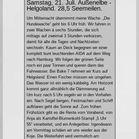
Samstag, 21. Juli. Außenelbe -
Helgoland. 28,5 Seemeilen.
Um Mitternacht übernimmt meine Wache. „Die
Hundewache“ geht bis 6 Uhr früh. Wir fahren in
zwei Wachen á sechs Stunden, die sich
mittags auf zweimal 3 Stunden verkürzen,
damit für alle die Tages und Nachtzeiten
wechseln. Kaum an Deck begegnen wir einer
komplett bunt leuchtenden
AIDA
auf dem Weg
nach Hamburg. Wir folgen der grünen Seite
noch ein paar Tonnen und queren dann das
Fahrwasser. Bei Bake 7 nehmen wir Kurs auf
Helgoland. Einen Fischer müssen wir umgehen.
Das Wasser ist ein wenig kabbelig. Am Horizont
kommt ganz allmählich die Dämmerung auf.
Um kurz nach 5 Uhr segeln wir in den Vorhafen
ein. Nach Segel bergen, Festmachen und Schiff
aufklaren geht die Sonne auf. Zum frühen
Frühstück gibt es die Reste vom Vorabend, von
Anja als Kartoffel-Blumenkohl-Stampf „5 Uhr
55“ verarbeitet, und ein Anlegerbier. Irgendwann
am Vormittag schälen wir uns wieder aus der
Koje. Die Weiterfahrt wird vermutlich am