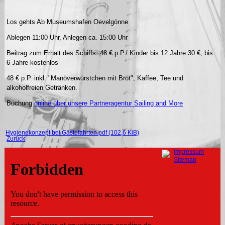
Los gehts Ab Museumshafen Oevelgönne
Ablegen 11:00 Uhr, Anlegen ca. 15:00 Uhr
Beitrag zum Erhalt des Schiffs: 48 € p.P./ Kinder bis 12 Jahre 30 €, bis
6 Jahre kostenlos
48 € p.P. inkl. "Manöverwürstchen mit Brot", Kaffee, Tee und
alkoholfreien Getränken.
Buchung
online über unsere Partneragentur Sailing and More
Hygienekonzept bei Gästefahrten.pdf
(102,6 KiB)
Zurück
Navigation
Impressum
überspringen
Sitemap