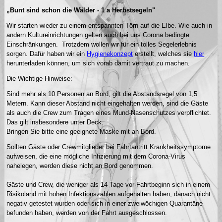
„Bunt sind schon die Wälder - 1 a Herbstsegeln"
Wir starten wieder zu einem entspannten Törn auf die Elbe. Wie auch in
andern Kultureinrichtungen gelten auch bei uns Corona bedingte
Einschränkungen. Trotzdem wollen wir für ein tolles Segelerlebnis
sorgen. Dafür haben wir ein
Hygienekonzept
erstellt, welches sie
hier
herunterladen können, um sich vorab damit vertraut zu machen.
Die Wichtige Hinweise:
Sind mehr als 10 Personen an Bord, gilt die Abstandsregel von 1,5
Metern. Kann dieser Abstand nicht eingehalten werden, sind die Gäste
als auch die Crew zum Tragen eines Mund-Nasenschutzes verpflichtet.
Das gilt insbesondere unter Deck.
Bringen Sie bitte eine geeignete Maske mit an Bord.
Sollten Gäste oder Crewmitglieder bei Fahrtantritt Krankheitssymptome
aufweisen, die eine mögliche Infizierung mit dem Corona-Virus
nahelegen, werden diese nicht an Bord genommen.
Gäste und Crew, die weniger als 14 Tage vor Fahrtbeginn sich in einem
Risikoland mit hohen Infektionszahlen aufgehalten haben, danach nicht
negativ getestet wurden oder sich in einer zweiwöchigen Quarantäne
befunden haben, werden von der Fahrt ausgeschlossen.