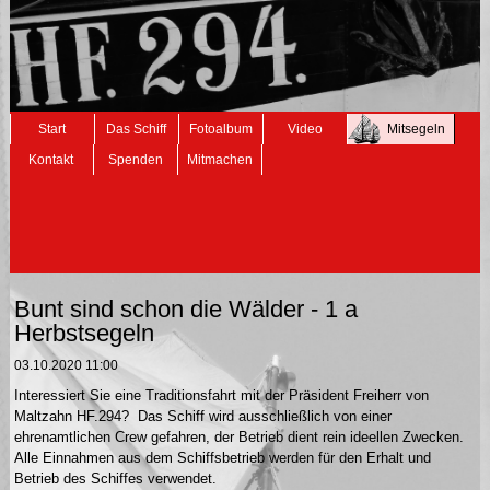
Navigation
Start
Das Schiff
Fotoalbum
Video
Mitsegeln
überspringen
Kontakt
Spenden
Mitmachen
Bunt sind schon die Wälder - 1 a
Herbstsegeln
03.10.2020 11:00
Interessiert Sie eine Traditionsfahrt mit der Präsident Freiherr von
Maltzahn HF.294? Das Schiff wird ausschließlich von einer
ehrenamtlichen Crew gefahren, der Betrieb dient rein ideellen Zwecken.
Alle Einnahmen aus dem Schiffsbetrieb werden für den Erhalt und
Betrieb des Schiffes verwendet.