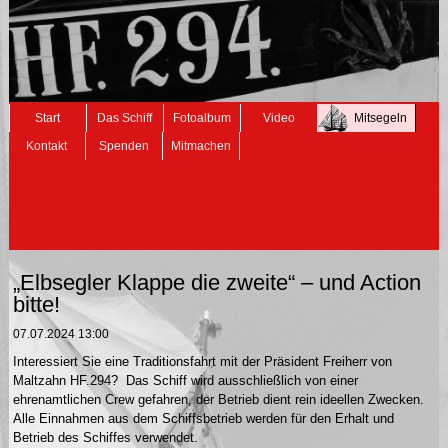
Navigation
Start
Das Schiff
Fotoalbum
Video
Mitsegeln
überspringen
Kontakt
Spenden
Mitmachen
„Elbsegler Klappe die zweite“ – und Action
bitte!
07.07.2024 13:00
Interessiert Sie eine Traditionsfahrt mit der Präsident Freiherr von
Maltzahn HF.294? Das Schiff wird ausschließlich von einer
ehrenamtlichen Crew gefahren, der Betrieb dient rein ideellen Zwecken.
Alle Einnahmen aus dem Schiffsbetrieb werden für den Erhalt und
Betrieb des Schiffes verwendet.