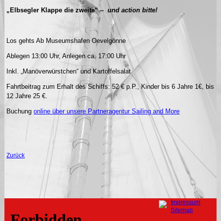
„Elbsegler Klappe die zweite“ –
und action bitte!
Los gehts Ab Museumshafen Oevelgönne
Ablegen 13:00 Uhr, Anlegen ca. 17:00 Uhr
Inkl. „Manöverwürstchen“ und Kartoffelsalat
Fahrtbeitrag zum Erhalt des Schiffs: 52 € p.P., Kinder bis 6 Jahre 1€, bis
12 Jahre 25 €.
Buchung
online über unsere Partneragentur Sailing and More
Zurück
Navigation
Impressum
überspringen
Sitemap