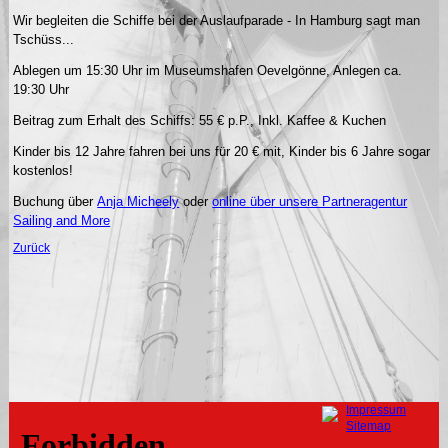
Wir begleiten die Schiffe bei der Auslaufparade - In Hamburg sagt man
Tschüss...
Ablegen um 15:30 Uhr im Museumshafen Oevelgönne, Anlegen ca.
19:30 Uhr
Beitrag zum Erhalt des Schiffs: 55 € p.P., Inkl. Kaffee & Kuchen
Kinder bis 12 Jahre fahren bei uns für 20 € mit, Kinder bis 6 Jahre sogar
kostenlos!
Buchung über
Anja Micheely
oder
online über unsere Partneragentur
Sailing and More
Zurück
Navigation
Impressum
überspringen
Sitemap