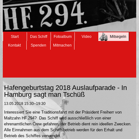
Navigation
Start
Das Schiff
Fotoalbum
Video
Mitsegeln
überspringen
Kontakt
Spenden
Mitmachen
Hafengeburtstag 2018 Auslaufparade - In
Hamburg sagt man Tschüß
13.05.2018 15:30–19:30
Interessiert Sie eine Traditionsfahrt mit der Präsident Freiherr von
Maltzahn HF.294? Das Schiff wird ausschließlich von einer
ehrenamtlichen Crew gefahren, der Betrieb dient rein ideellen Zwecken.
Alle Einnahmen aus dem Schiffsbetrieb werden für den Erhalt und
Betrieb des Schiffes verwendet.