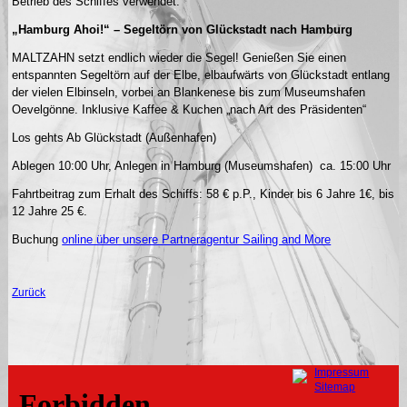
Betrieb des Schiffes verwendet.
„Hamburg Ahoi!“ – Segeltörn von Glückstadt nach Hamburg
MALTZAHN setzt endlich wieder die Segel! Genießen Sie einen
entspannten Segeltörn auf der Elbe, elbaufwärts von Glückstadt entlang
der vielen Elbinseln, vorbei an Blankenese bis zum Museumshafen
Oevelgönne. Inklusive Kaffee & Kuchen „nach Art des Präsidenten“
Los gehts Ab Glückstadt (Außenhafen)
Ablegen 10:00 Uhr, Anlegen in Hamburg (Museumshafen) ca. 15:00 Uhr
Fahrtbeitrag zum Erhalt des Schiffs: 58 € p.P., Kinder bis 6 Jahre 1€, bis
12 Jahre 25 €.
Buchung
online über unsere Partneragentur Sailing and More
Zurück
Navigation
Impressum
überspringen
Sitemap