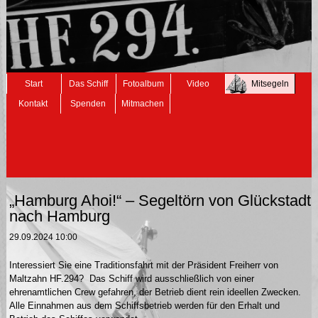
Navigation
Start
Das Schiff
Fotoalbum
Video
Mitsegeln
überspringen
Kontakt
Spenden
Mitmachen
„Hamburg Ahoi!“ – Segeltörn von Glückstadt
nach Hamburg
29.09.2024 10:00
Interessiert Sie eine Traditionsfahrt mit der Präsident Freiherr von
Maltzahn HF.294? Das Schiff wird ausschließlich von einer
ehrenamtlichen Crew gefahren, der Betrieb dient rein ideellen Zwecken.
Alle Einnahmen aus dem Schiffsbetrieb werden für den Erhalt und