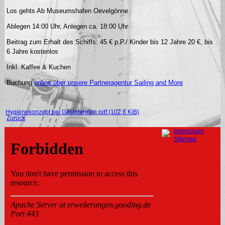
Los gehts Ab Museumshafen Oevelgönne
Ablegen 14:00 Uhr, Anlegen ca. 18:00 Uhr
Beitrag zum Erhalt des Schiffs: 45 € p.P./ Kinder bis 12 Jahre 20 €, bis
6 Jahre kostenlos
Inkl. Kaffee & Kuchen
Buchung
online über unsere Partneragentur Sailing and More
Hygienekonzept bei Gästefahrten.pdf
(102,6 KiB)
Zurück
Navigation
Impressum
überspringen
Sitemap