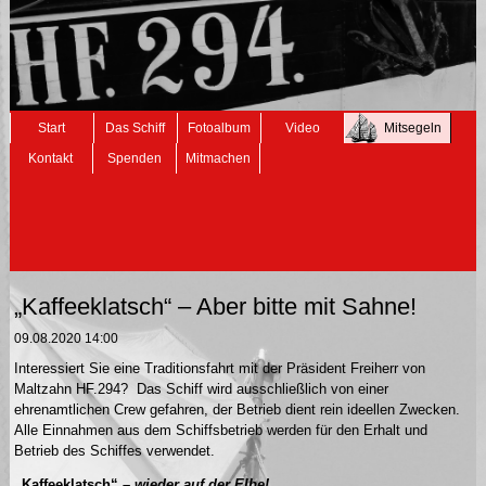
Navigation
Start
Das Schiff
Fotoalbum
Video
Mitsegeln
überspringen
Kontakt
Spenden
Mitmachen
„Kaffeeklatsch“ – Aber bitte mit Sahne!
09.08.2020 14:00
Interessiert Sie eine Traditionsfahrt mit der Präsident Freiherr von
Maltzahn HF.294? Das Schiff wird ausschließlich von einer
ehrenamtlichen Crew gefahren, der Betrieb dient rein ideellen Zwecken.
Alle Einnahmen aus dem Schiffsbetrieb werden für den Erhalt und
Betrieb des Schiffes verwendet.
„Kaffeeklatsch“
– wieder auf der Elbe!