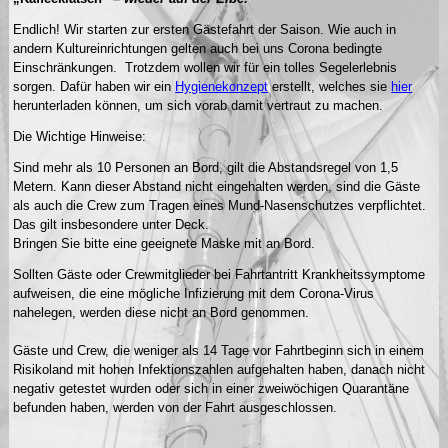
Endlich! Wir starten zur ersten Gästefahrt der Saison. Wie auch in
andern Kultureinrichtungen gelten auch bei uns Corona bedingte
Einschränkungen. Trotzdem wollen wir für ein tolles Segelerlebnis
sorgen. Dafür haben wir ein
Hygienekonzept
erstellt, welches sie
hier
herunterladen können, um sich vorab damit vertraut zu machen.
Die Wichtige Hinweise:
Sind mehr als 10 Personen an Bord, gilt die Abstandsregel von 1,5
Metern. Kann dieser Abstand nicht eingehalten werden, sind die Gäste
als auch die Crew zum Tragen eines Mund-Nasenschutzes verpflichtet.
Das gilt insbesondere unter Deck.
Bringen Sie bitte eine geeignete Maske mit an Bord.
Sollten Gäste oder Crewmitglieder bei Fahrtantritt Krankheitssymptome
aufweisen, die eine mögliche Infizierung mit dem Corona-Virus
nahelegen, werden diese nicht an Bord genommen.
Gäste und Crew, die weniger als 14 Tage vor Fahrtbeginn sich in einem
Risikoland mit hohen Infektionszahlen aufgehalten haben, danach nicht
negativ getestet wurden oder sich in einer zweiwöchigen Quarantäne
befunden haben, werden von der Fahrt ausgeschlossen.