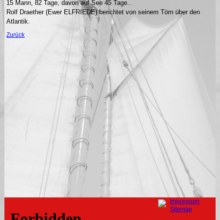
15 Mann, 82 Tage, davon auf See 45 Tage..
Rolf Draether (Ewer ELFRIEDE) berichtet von seinem Törn über den
Atlantik.
Zurück
Navigation
Impressum
überspringen
Sitemap