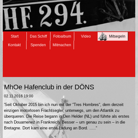
Navigation
Start
Das Schiff
Fotoalbum
Video
Mitsegeln
überspringen
Kontakt
Spenden
Mitmachen
MhOe Hafenclub in der DÖNS
02.11.2016 19:00
'Seit Oktober 2015 bin ich nun mit der “Tres Hombres“, dem derzeit
einzigen motorlosen Frachtsegler, unterwegs, um den Atlantik zu
überqueren. Die Reise begann in Den Helder (NL) und führte als erstes
nach Douarnenez in Frankreich. Besser – um genau zu sein – in die
Bretagne. Dort kam eine erste Ladung an Bord. …..“