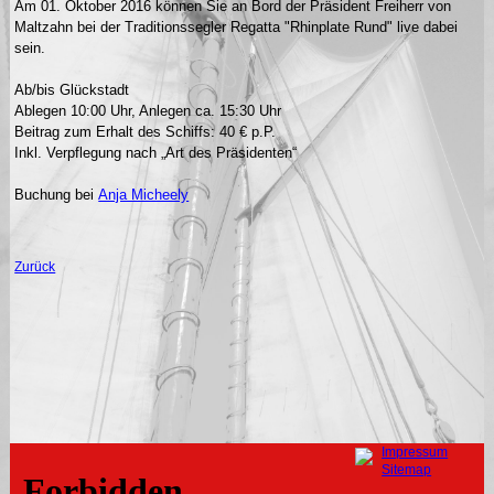
Am 01. Oktober 2016 können Sie an Bord der Präsident Freiherr von
Maltzahn bei der Traditionssegler Regatta "Rhinplate Rund" live dabei
sein.
Ab/bis Glückstadt
Ablegen 10:00 Uhr, Anlegen ca. 15:30 Uhr
Beitrag zum Erhalt des Schiffs: 40 € p.P.
Inkl. Verpflegung nach „Art des Präsidenten“
Buchung bei
Anja Micheely
Zurück
Navigation
Impressum
überspringen
Sitemap