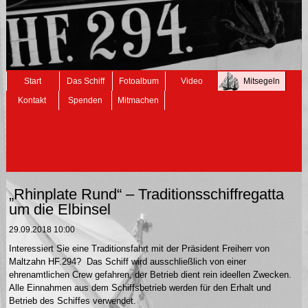
Navigation
Start
Das Schiff
Fotoalbum
Video
Mitsegeln
überspringen
Kontakt
Spenden
Mitmachen
„Rhinplate Rund“ – Traditionsschiffregatta
um die Elbinsel
29.09.2018 10:00
Interessiert Sie eine Traditionsfahrt mit der Präsident Freiherr von
Maltzahn HF.294? Das Schiff wird ausschließlich von einer
ehrenamtlichen Crew gefahren, der Betrieb dient rein ideellen Zwecken.
Alle Einnahmen aus dem Schiffsbetrieb werden für den Erhalt und
Betrieb des Schiffes verwendet.