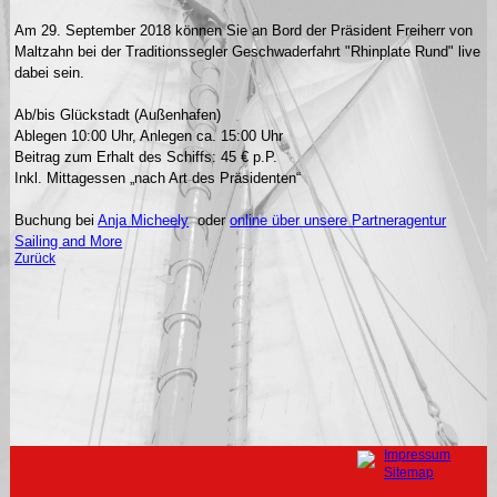
Am 29. September 2018 können Sie an Bord der Präsident Freiherr von
Maltzahn bei der Traditionssegler Geschwaderfahrt "Rhinplate Rund" live
dabei sein.
Ab/bis Glückstadt (Außenhafen)
Ablegen 10:00 Uhr, Anlegen ca. 15:00 Uhr
Beitrag zum Erhalt des Schiffs: 45 € p.P.
Inkl. Mittagessen „nach Art des Präsidenten“
Buchung bei
Anja Micheely
oder
online über unsere Partneragentur
Sailing and More
Zurück
Navigation
Impressum
überspringen
Sitemap