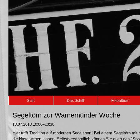
Navigation
Start
Das Schiff
Fotoalbum
überspringen
Segeltörn zur Warnemünder Woche
13.07.2013 10:00–13:30
Hier trifft Tradition auf modernen Segelsport! Bei einem Segeltörn m
die Nase wehen lassen. Selbstverständlich können Sie auch den "Sport