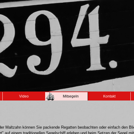
Video
Mitsegeln
Kontakt
it der Maltzahn können Sie packende Regatten beobachten oder einfach den B
" auf einem traditionellen Segelschiff erleben und beim Setzen der Segel mi