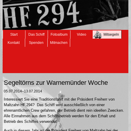
Navigation
Start
Das Schiff
Fotoalbum
Video
Mitsegeln
überspringen
Kontakt
Spenden
Mitmachen
Segeltörns zur Warnemünder Woche
05.07.2014–13.07.2014
Interessiert Sie eine Traditionsfahrt mit der Präsident Freiherr von
Maltzahn HF.294? Das Schiff wird ausschließlich von einer
ehrenamtlichen Crew gefahren, der Betrieb dient rein ideellen Zwecken.
Alle Einnahmen aus dem Schiffsbetrieb werden für den Erhalt und
Betrieb des Schiffes verwendet.
Auch in diesem Jahr ist die Präsident Freiherr von Maltzahn bei der