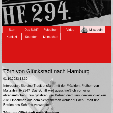
Navigation
Start
Das Schiff
Fotoalbum
Video
Mitsegeln
überspringen
Kontakt
Spenden
Mitmachen
Törn von Glückstadt nach Hamburg
01.10.2023 13:30
Interessiert Sie eine Traditionsfahrt mit der Präsident Freiherr von
Maltzahn HF.294? Das Schiff wird ausschließlich von einer
ehrenamtlichen Crew gefahren, der Betrieb dient rein ideellen Zwecken.
Alle Einnahmen aus dem Schiffsbetrieb werden für den Erhalt und
Betrieb des Schiffes verwendet.
Törn von Glückstadt nach Hamburg