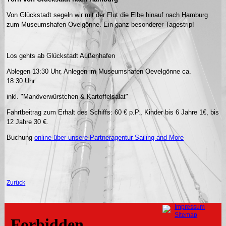
Von Glückstadt segeln wir mit der Flut die Elbe hinauf nach Hamburg
zum Museumshafen Ovelgönne. Ein ganz besonderer Tagestrip!
Los gehts ab Glückstadt Außenhafen
Ablegen 13:30 Uhr, Anlegen im Museumshafen Oevelgönne ca.
18:30 Uhr
inkl. "Manöverwürstchen & Kartoffelsalat"
Fahrtbeitrag zum Erhalt des Schiffs: 60 € p.P., Kinder bis 6 Jahre 1€, bis
12 Jahre 30 €.
Buchung
online über unsere Partneragentur Sailing and More
Zurück
Navigation
Impressum
überspringen
Sitemap