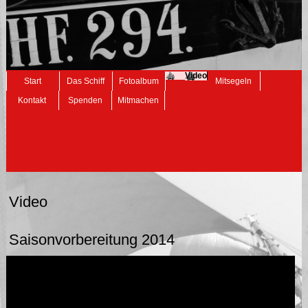
Video
Navigation
Start
Das Schiff
Fotoalbum
Mitsegeln
überspringen
Kontakt
Spenden
Mitmachen
Video
Saisonvorbereitung 2014