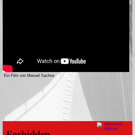
Ein Film von Manuel Sachse
Navigation
Impressum
überspringen
Sitemap